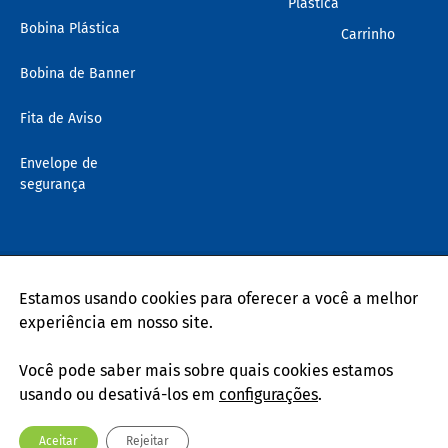
Plástica
Bobina Plástica
Carrinho
Bobina de Banner
Fita de Aviso
Envelope de
segurança
Estamos usando cookies para oferecer a você a melhor 
Copyright 2024 Gerst – Embalagens Flexíveis – CNPJ:
experiência em nosso site.

04.442.460/0001-20
Política de Privacidade
Trocas e Devoluções
Você pode saber mais sobre quais cookies estamos 
Design by
usando ou desativá-los em 
configurações
.
Aceitar
Rejeitar