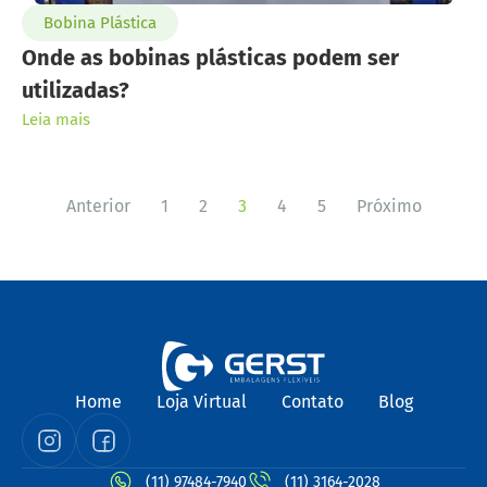
Bobina Plástica
Onde as bobinas plásticas podem ser
utilizadas?
Leia mais
Anterior
1
2
3
4
5
Próximo
Home
Loja Virtual
Contato
Blog
(11) 97484-7940
(11) 3164-2028