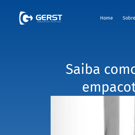
Home
Sobr
Saiba como
empacot