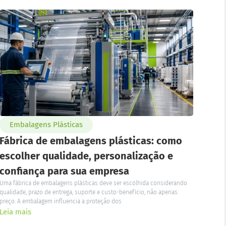
Embalagens Plásticas
Fábrica de embalagens plásticas: como
escolher qualidade, personalização e
confiança para sua empresa
Uma fábrica de embalagens plásticas deve ser escolhida considerando
qualidade, prazo de entrega, suporte e custo-benefício, não apenas
preço. A embalagem influencia a proteção dos
Leia mais