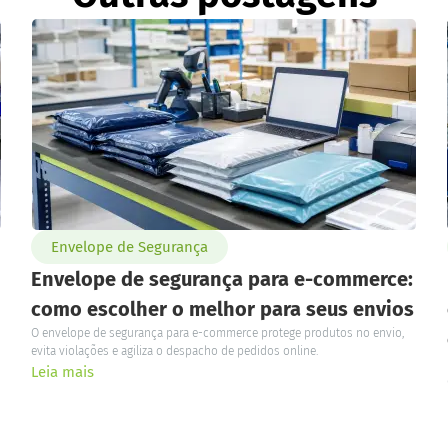
Envelope de Segurança
Envelope de segurança para e-commerce:
como escolher o melhor para seus envios
O envelope de segurança para e-commerce protege produtos no envio,
evita violações e agiliza o despacho de pedidos online.
Leia mais