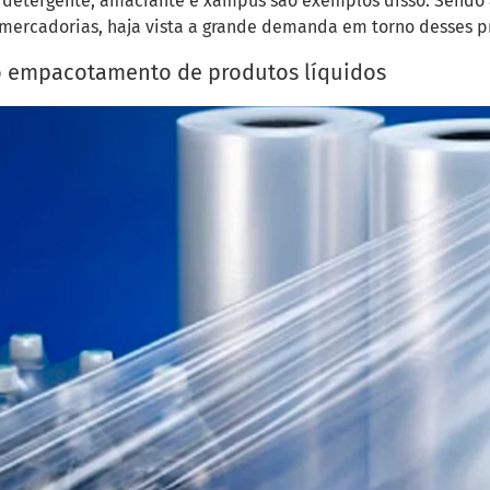
 detergente, amaciante e xampus são exemplos disso. Sendo a
 mercadorias, haja vista a grande demanda em torno desses p
no empacotamento de produtos líquidos