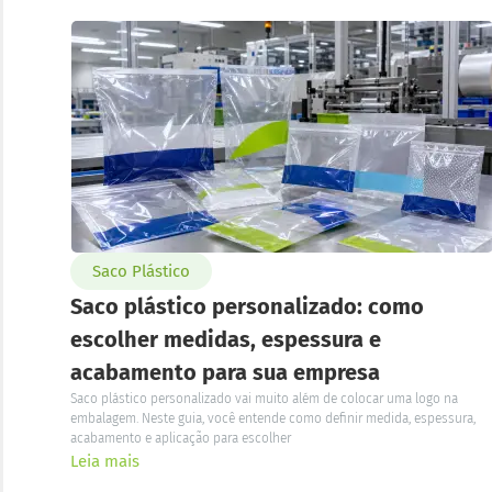
Saco Plástico
Saco plástico personalizado: como
escolher medidas, espessura e
acabamento para sua empresa
Saco plástico personalizado vai muito além de colocar uma logo na
embalagem. Neste guia, você entende como definir medida, espessura,
acabamento e aplicação para escolher
Leia mais