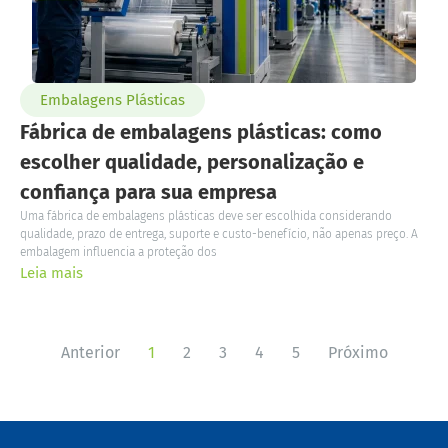
Embalagens Plásticas
Fábrica de embalagens plásticas: como
escolher qualidade, personalização e
confiança para sua empresa
Uma fábrica de embalagens plásticas deve ser escolhida considerando
qualidade, prazo de entrega, suporte e custo-benefício, não apenas preço. A
embalagem influencia a proteção dos
Leia mais
Anterior
1
2
3
4
5
Próximo