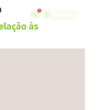
o
0
Minha conta
elação às