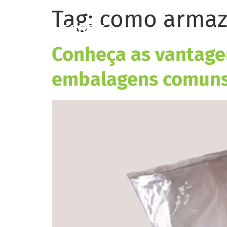
Tag:
como armaze
Home
Sobr
Conheça as vantage
embalagens comun