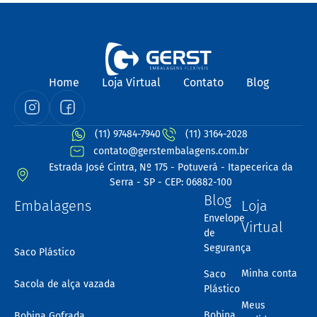
Home
Loja Virtual
Contato
Blog
(11) 97484-7940
(11) 3164-2028
contato@gerstembalagens.com.br
Estrada José Cintra, Nº 175 - Potuverá - Itapecerica da
Serra - SP - CEP: 06882-100
Blog
Embalagens
Loja
Envelope
Virtual
de
Segurança
Saco Plástico
Minha conta
Saco
Sacola de alça vazada
Plástico
Meus
Bobina
Bobina Gofrada