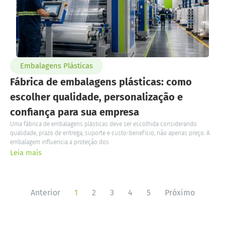
Embalagens Plásticas
Fábrica de embalagens plásticas: como
escolher qualidade, personalização e
confiança para sua empresa
Uma fábrica de embalagens plásticas deve ser escolhida considerando
qualidade, prazo de entrega, suporte e custo-benefício, não apenas preço. A
embalagem influencia a proteção dos
Leia mais
Anterior
1
2
3
4
5
Próximo