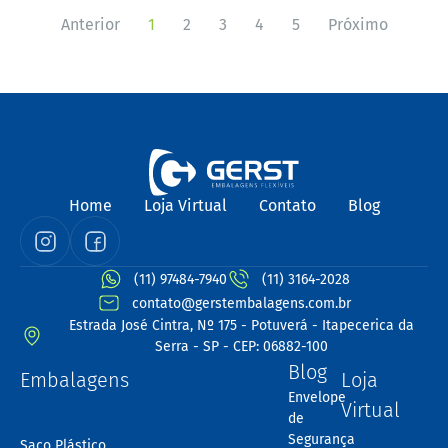
Anterior
1
2
3
4
5
Próximo
Home
Loja Virtual
Contato
Blog
(11) 97484-7940
(11) 3164-2028
contato@gerstembalagens.com.br
Estrada José Cintra, Nº 175 - Potuverá - Itapecerica da
Serra - SP - CEP: 06882-100
Blog
Embalagens
Loja
Envelope
Virtual
de
Segurança
Saco Plástico