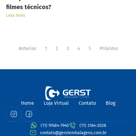
filmes técnicos?
Leia mais
Anterior
1
2
3
4
5
Próximo
Home
Loja Virtual
Contato
Blog
(11) 97484-7940
(11) 3164-2028
contato@gerstembalagens.com.br