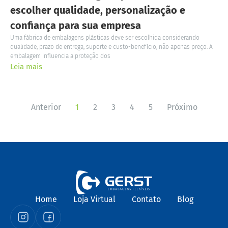
escolher qualidade, personalização e
confiança para sua empresa
Uma fábrica de embalagens plásticas deve ser escolhida considerando
qualidade, prazo de entrega, suporte e custo-benefício, não apenas preço. A
embalagem influencia a proteção dos
Leia mais
Anterior
1
2
3
4
5
Próximo
Home
Loja Virtual
Contato
Blog