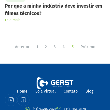
Por que a minha indústria deve investir em
filmes técnicos?
Leia mais
Anterior
1
2
3
4
5
Próximo
Home
Loja Virtual
Contato
Blog
(11) 97484-7940
(11) 3164-2028