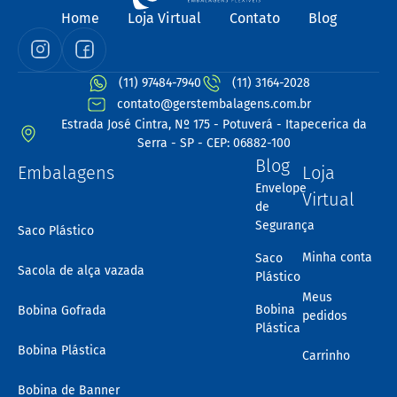
Home
Loja Virtual
Contato
Blog
(11) 97484-7940
(11) 3164-2028
contato@gerstembalagens.com.br
Estrada José Cintra, Nº 175 - Potuverá - Itapecerica da
Serra - SP - CEP: 06882-100
Blog
Embalagens
Loja
Envelope
Virtual
de
Segurança
Saco Plástico
Minha conta
Saco
Sacola de alça vazada
Plástico
Meus
Bobina
Bobina Gofrada
pedidos
Plástica
Bobina Plástica
Carrinho
Bobina de Banner